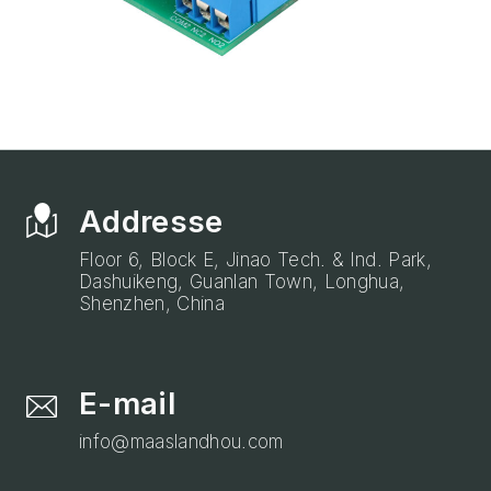
Addresse
Floor 6, Block E, Jinao Tech. & Ind. Park,
Dashuikeng, Guanlan Town, Longhua,
Shenzhen, China
E-mail
info@maaslandhou.com